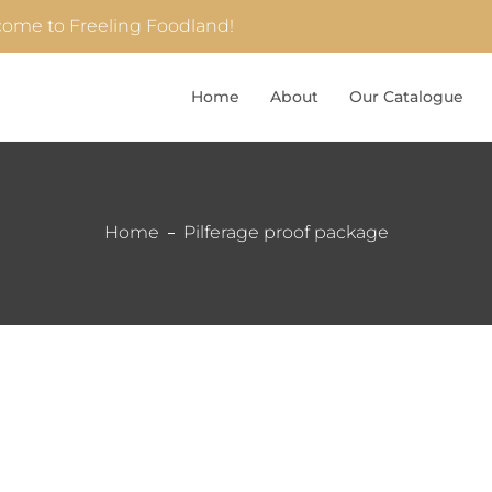
ome to Freeling Foodland!
Home
About
Our Catalogue
Home
Pilferage proof package