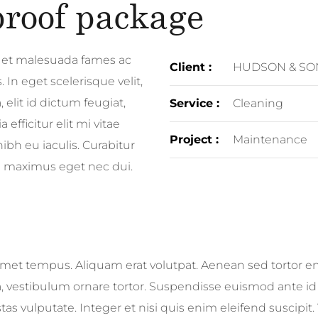
proof package
m et malesuada fames ac
Client :
HUDSON & SO
 In eget scelerisque velit,
 elit id dictum feugiat,
Service :
Cleaning
a efficitur elit mi vitae
Project :
Maintenance
nibh eu iaculis. Curabitur
e maximus eget nec dui.
amet tempus. Aliquam erat volutpat. Aenean sed tortor eni
, vestibulum ornare tortor. Suspendisse euismod ante id
s vulputate. Integer et nisi quis enim eleifend suscipi