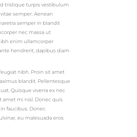
id tristique turpis vestibulum
o vitae semper. Aenean
haretra semper in blandit
amcorper nec massa ut
 nibh enim ullamcorper
 ante hendrerit, dapibus diam
feugiat nibh. Proin sit amet
maximus blandit. Pellentesque
uat. Quisque viverra ex nec
it amet mi nisl. Donec quis
 in faucibus. Donec
pulvinar, eu malesuada eros
e Idea 1