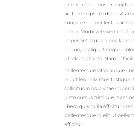
primis in faucibus orci luctus
ac. Lorem ipsum dolor sit ame
congue semper lectus ac sodal
lorem. Morbi vel viverra erat
imperdiet. Nullam nec laoreet
neque, id aliquet neque dolor
ut, placerat ante. Nam in facili
Pellentesque vitae augue liber
leo ut leo maximus tristique.
sollicitudin odio vitae impe
justo cursus tristique. Nam n
libero quis nulla efficitur p
pellentesque id elit ut pellen
efficitur.