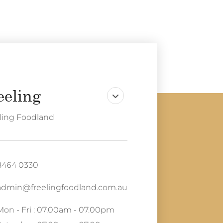
ling Foodland
8464 0330
admin@freelingfoodland.com.au
Mon - Fri : 07.00am - 07.00pm