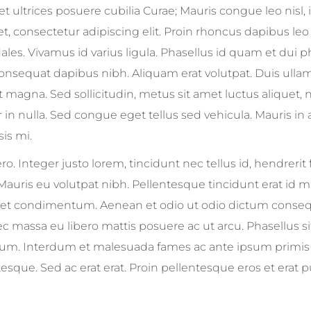
 et ultrices posuere cubilia Curae; Mauris congue leo nisl, 
t, consectetur adipiscing elit. Proin rhoncus dapibus le
es. Vivamus id varius ligula. Phasellus id quam et dui p
, consequat dapibus nibh. Aliquam erat volutpat. Duis ull
 magna. Sed sollicitudin, metus sit amet luctus aliquet,
 in nulla. Sed congue eget tellus sed vehicula. Mauris in
sis mi.
o. Integer justo lorem, tincidunt nec tellus id, hendrerit 
 Mauris eu volutpat nibh. Pellentesque tincidunt erat id 
rdiet condimentum. Aenean et odio ut odio dictum conseq
ec massa eu libero mattis posuere ac ut arcu. Phasellus s
retium. Interdum et malesuada fames ac ante ipsum primis
tesque. Sed ac erat erat. Proin pellentesque eros et erat 
Recip