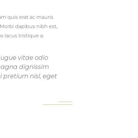
sit amet, consectetur
lam quis erat ac mauris
 Morbi dapibus nibh est,
 lacus tristique a.
augue vitae odio
 magna dignissim
i pretium nisl, eget