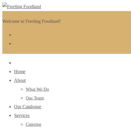
Welcome to Freeling Foodland!
Home
About
What We Do
Our Team
Our Catalogue
Services
Catering