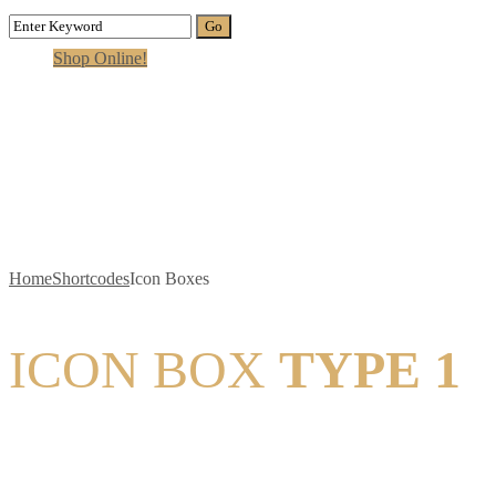
Shop Online!
Icon Boxes
Home
Shortcodes
Icon Boxes
ICON BOX
TYPE 1